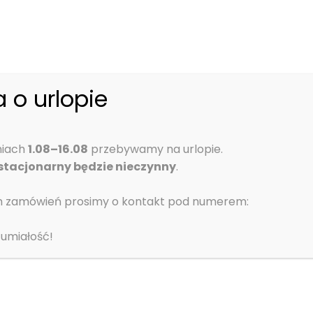
sokiej jakości ubrania. Dbamy o to, aby praca ratownika
 serca uwagi i komentarze naszych klientów.
IGMA:
https://sigmapoland.eu/kategoria-produktu/odziez
 o urlopie
niach
1.08–16.08
przebywamy na urlopie.
 stacjonarny będzie nieczynny
.
h zamówień prosimy o kontakt pod numerem:
SKONTAKTUJ SIĘ
umiałość!