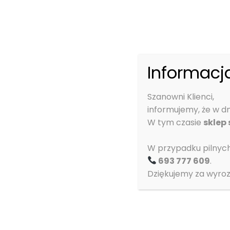
Firma SIGMA produkuje dla Państwa niezwykle wy
Stale ulepszamy nasze produkty, przyjmując do
Koniecznie sprawdź pozostałe ubrania marki S
Informacja
Szanowni Klienci,
informujemy, że w d
W tym czasie
sklep
W przypadku pilnyc
693 777 609
.
Dziękujemy za wyroz
Imię i nazwisko
*