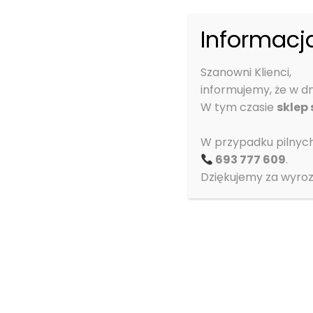
Informacja
Szanowni Klienci,
informujemy, że w d
W tym czasie
sklep
W przypadku pilnyc
693 777 609
.
Imię i nazwisko
*
Dziękujemy za wyroz
E-mail
*
Wiadomość
*