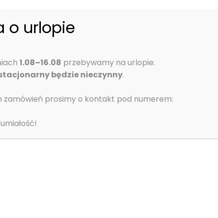
 o urlopie
niach
1.08–16.08
przebywamy na urlopie.
SKONTAKTUJ SIĘ
 stacjonarny będzie nieczynny
.
h zamówień prosimy o kontakt pod numerem:
umiałość!