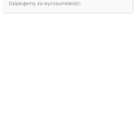
Dziękujemy za wyrozumiałość!
https://sigmapoland.eu/kategoria-
produktu/odziez/kurtki-i-bluzy/
SKONTAKTUJ SIĘ
Imię i nazwisko
*
E-mail
*