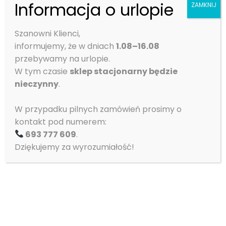
dla ratowników, […]
Informacja o urlopie
ZAMKNIJ
Czytaj więcej
Szanowni Klienci,
Dlaczego odpowiednia odzież ratownika
informujemy, że w dniach
1.08–16.08
ratuje nie tylko życie pacjentów, ale i
przebywamy na urlopie.
komfort pracy
W tym czasie
sklep stacjonarny będzie
nieczynny
.
Praca ratownika medycznego
W przypadku pilnych zamówień prosimy o
to nie tylko wymagający zawód, ale także ogromne
kontakt pod numerem:
wyzwanie fizyczne i emocjonalne. Długie godziny
693 777 609
.
dyżurów, szybkie akcje ratunkowe i konieczność
Dziękujemy za wyrozumiałość!
zachowania pełnej higieny sprawiają, że odpowiedni
strój jest kluczowy. Odzież medyczna dla
ratowników Łódź dostępna w sklepie Sigma
Piotrków to połączenie funkcjonalności, komfortu
i trwałości, dzięki czemu każdy ratownik może
skupić się na tym, co najważniejsze – ratowaniu